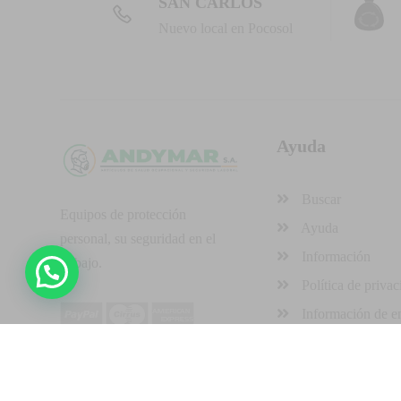
SAN CARLOS
Nuevo local en Pocosol
Ayuda
Buscar
Equipos de protección
Ayuda
personal, su seguridad en el
Información
trabajo.
Política de privac
Información de e