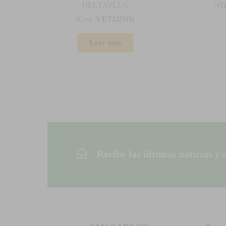
DELTAPLUS
NI
(Cod.:
VE722NO
)
Leer más
Recibe las últimas noticias y 