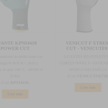
ANTE KPNI4418
VENICUT F XTRE
POWER CUT
CUT - VENICUTF0
nticorte de nitrilo foam con
GUANTES RESISTENTES
ología K-ROCK+, táctil y
CORTES NIVEL F- ANTICO
nte al calor 100 °C - MARCA
MARCA DELTAPLUS
JUBA
(Cod.:
VENICUTF01718
(Cod.:
KPNI4418
)
Leer más
Leer más