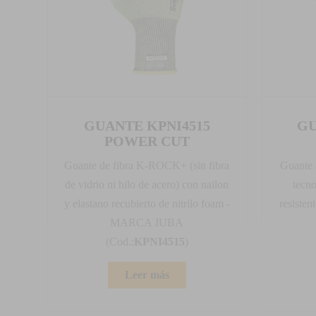
GUANTE KPNI4515
GU
POWER CUT
Guante de fibra K-ROCK+ (sin fibra
Guante a
de vidrio ni hilo de acero) con nailon
tecn
y elastano recubierto de nitrilo foam -
resiste
MARCA JUBA
(Cod.:
KPNI4515
)
Leer más