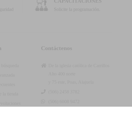
CAPACITACIONES
guridad
Solicite la programación.
n
Contáctenos
 búsqueda
De la iglesia católica de Carrillos
Alto 400 norte
vanzada
y 75 este, Poas, Alajuela
ecuentes
(506) 2458 3782
 la tienda
(506) 6008 9472
evoluciones
info@andymarcr.com