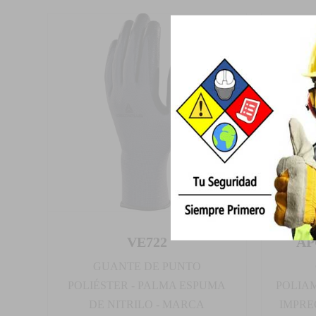
VE722
AP
GUANTE DE PUNTO
POLIÉSTER - PALMA ESPUMA
POLIA
DE NITRILO - MARCA
IMPRE