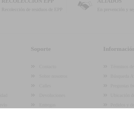
RECOLECCION EPP
ALIADOS
Recolección de residuos de EPP
En prevención y se
Soporte
Informació
Contacto
Términos de
Sobre nosotros
Búsqueda A
Calles
Preguntas fr
idad
Devoluciones
Ubicación de
nvío
Entregas
Pedidos y d