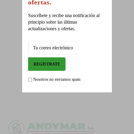
ofertas.
Suscríbete y recibe una notificación al
ALIADOS
principio sobre las últimas
En prevención y seguridad
actualizaciones y ofertas.
CAPACITACIONES
Solicite la programación.
Nosotros no enviamos spam