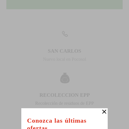
SAN CARLOS
Nuevo local en Pocosol
RECOLECCION EPP
Recolección de residuos de EPP
Conozca las últimas
ofertas.