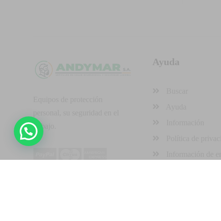
Ayuda
Buscar
Equipos de protección
Ayuda
personal, su seguridad en el
Información
trabajo.
Política de privac
Información de e
Derechos reservados © 2026, Andymar-STAMSA
Desarro