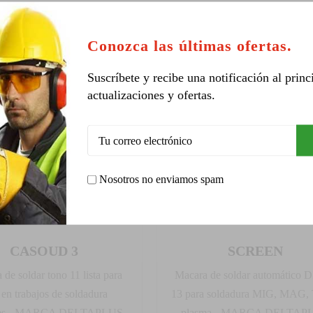
Conozca las últimas ofertas.
Suscríbete y recibe una notificación al princ
actualizaciones y ofertas.
Nosotros no enviamos spam
CASOUD 3
SCREEN
 de soldar tono 11 lista para
Macara de soldar automático D
 en trabajos de soldadura
13 para soldadura MIG, MAG,
les - MARCA DELTAPLUS
plasma - MARCA DELTAP