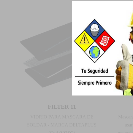
FILTER 11
VIDRIO PARA MASCARA DE
Mascara
SOLDAR - MARCA DELTAPLUS
usar
(Cod.:
VOSC
)
genera