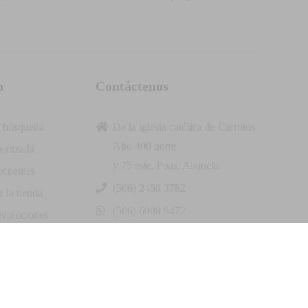
n
Contáctenos
 búsqueda
De la iglesia católica de Carrillos
Alto 400 norte
vanzada
y 75 este, Poas, Alajuela
ecuentes
(506) 2458 3782
 la tienda
(506) 6008 9472
evoluciones
info@andymarcr.com