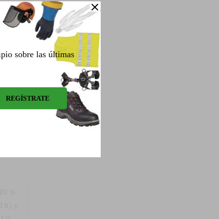
ipio sobre las últimas
IN 9-
 TIG y
LUS