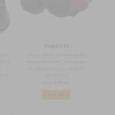
TOBA 3 T5
DIN 5-
Gafas de soldador con lentes abatibles
 TIG y
transparentes/tintado 5, perfectas para
a
la soldadura ocasional - MARCA
MARCA
DELTAPLUS
(Cod.:
TOBA3
)
Leer más