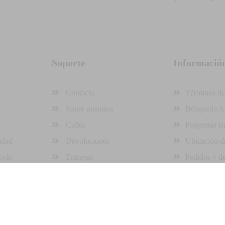
Soporte
Informació
Contacto
Términos de
Sobre nosotros
Búsqueda A
Calles
Preguntas fr
idad
Devoluciones
Ubicación de
nvío
Entregas
Pedidos y d
llado por STAMSA