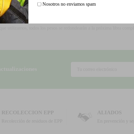
ina de cotizaciones de envío.
Nosotros no enviamos spam
s artículos que vendemos están basadas en el peso. El peso de cualquier
s que utilizamos, todos los pesos se redondearán a la próxima libra compl
actualizaciones
RECOLECCION EPP
ALIADOS
Recolección de residuos de EPP
En prevención y se