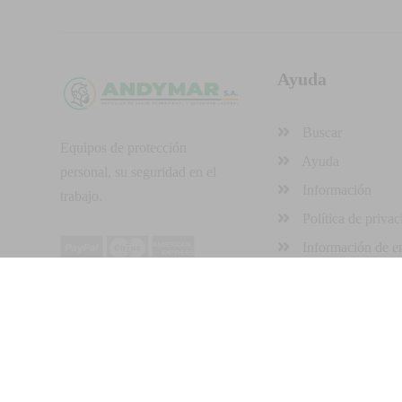
Ayuda
Buscar
Equipos de protección
Ayuda
personal, su seguridad en el
Información
trabajo.
Política de privac
Información de e
Derechos reservados © 2026, Andymar-STAMSA
Desarro