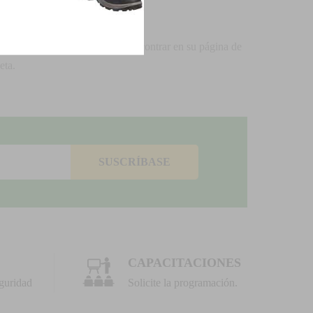
a de estos artículos se puede encontrar en su página de
eta.
SUSCRÍBASE
CAPACITACIONES
guridad
Solicite la programación.