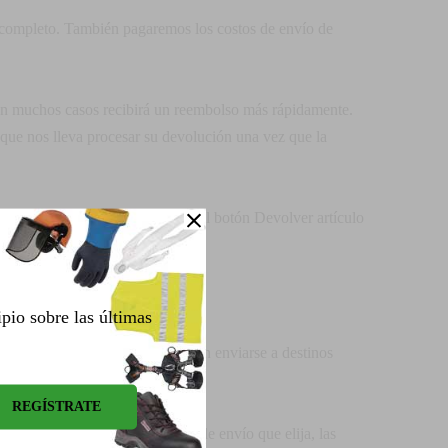
so completo. También pagaremos los costos de envío de
, en muchos casos recibirá un reembolso más rápidamente.
o que nos lleva procesar su devolución una vez que la
el menú Mi cuenta y haga clic en el botón Devolver artículo
ipio sobre las últimas
s, y algunos productos no pueden enviarse a destinos
 que elija. Según el proveedor de envío que elija, las