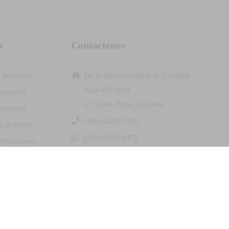
n
Contáctenos
 búsqueda
De la iglesia católica de Carrillos
Alto 400 norte
vanzada
y 75 este, Poas, Alajuela
ecuentes
(506) 2458 3782
 la tienda
(506) 6008 9472
evoluciones
info@andymarcr.com