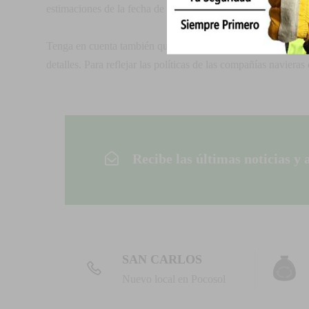
estimaciones de la fecha de envío pueden aparecer en la pág
Tenga en cuenta también que las tarifas de envío para mucho
detalles. Para reflejar las políticas de las compañías naviera
Recibe las últimas noticias y 
SAN CARLOS
Nuevo local en Pocosol