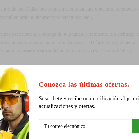
 dentro de los 30 días posteriores a la entrega para obtener un reembol
ecibió un artículo incorrecto o defectuoso, etc.).
emanas posteriores a la entrega de su paquete al remitente, sin embargo
e recibamos su devolución del remitente (5 a 10 días hábiles), el tiemp
o para procesar nuestra solicitud de reembolso (5 a 10 días hábiles).
en su cuenta, vea el pedido utilizando el enlace 'Completar pedidos' en 
na vez que hayamos recibido y procesado el artículo devuelto.
Conozca las últimas ofertas.
Suscríbete y recibe una notificación al princ
actualizaciones y ofertas.
n del mundo. Tenga en cuenta que hay restricciones en algunos producto
entrega según la disponibilidad de sus artículos y las opciones de envío