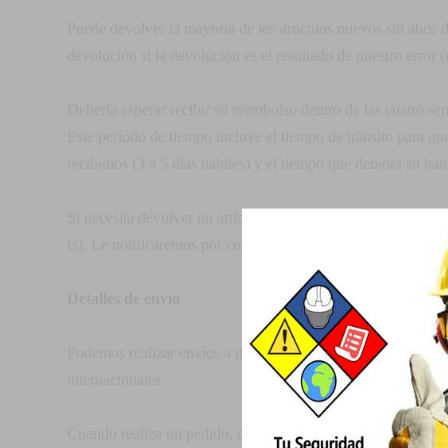
Puede devolver la mayoría de los artículos nuevos sin abrir
devolución si la devolución es el resultado de nuestro error (r
Debería esperar recibir su reembolso dentro de las cuatro s
Este período de tiempo incluye el tiempo de tránsito para qu
recibimos (3 a 5 días hábiles) y el tiempo que demora su banc
Si necesita devolver un artículo, simplemente inicie sesión 
(s). Le notificaremos por correo electrónico su reembolso u
Detalles de envío
Podemos realizar envíos a prácticamente cualquier direcció
internacionales.
Cuando realiza un pedido, calcularemos las fechas de envío y 