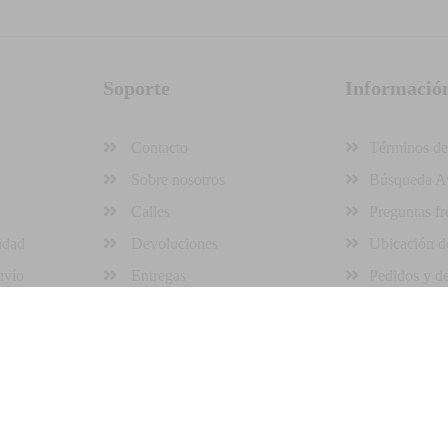
Soporte
Informació
Contacto
Términos de
Sobre nosotros
Búsqueda A
Calles
Preguntas fr
idad
Devoluciones
Ubicación de
nvío
Entregas
Pedidos y d
llado por STAMSA