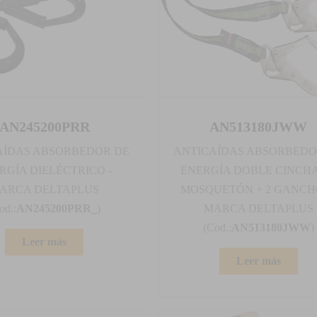
AN245200PRR
AN513180JWW
AÍDAS ABSORBEDOR DE
ANTICAÍDAS ABSORBEDO
RGÍA DIELÉCTRICO -
ENERGÍA DOBLE CINCHA
ARCA DELTAPLUS
MOSQUETÓN + 2 GANCHO
od.:
AN245200PRR_
)
MARCA DELTAPLUS
(Cod.:
AN513180JWW
)
Leer más
Leer más