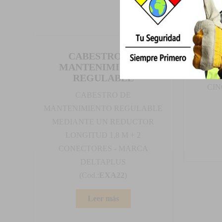
CABESTRO DE
MANTENIMIENTO
CABE
REGULABLE
CIN
CABESTRO DE
MANTENIMIENTO REGULABLE
MEDIANTE UN REDUCTOR
LONGITUD 1,8 M + 2
CONECTORES - MARCA
DELTAPLUS
(Cod.:
EXA22
)
Leer más