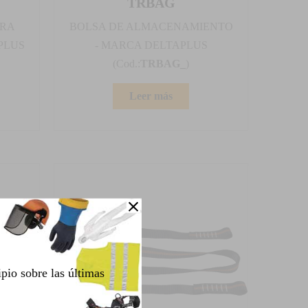
TRBAG
ARA
BOLSA DE ALMACENAMIENTO
PLUS
- MARCA DELTAPLUS
(Cod.:
TRBAG_
)
Leer más
ipio sobre las últimas