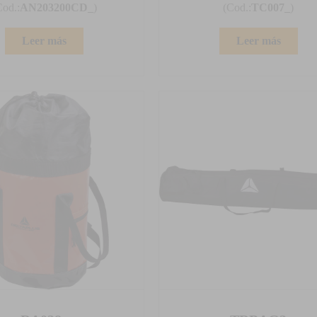
Cod.:
AN203200CD_
)
(Cod.:
TC007_
)
Leer más
Leer más