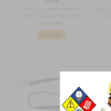
TC008
BOLSA DE ALMACENAMIENTO
BOLSA
DE PVC - MARCA DELTAPLUS
DE
(Cod.:
TC008_
)
Leer más