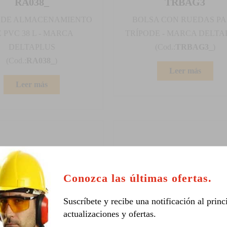
RA038_
TRBAG3
 DE ALMACENAMIENTO
BOLSA CON RUEDAS P
 PVC 38 L - MARCA
TRÍPODE - MARCA DELTA
DELTAPLUS
(Cod.:
TRBAG3_
)
(Cod.:
RA038_
)
Leer más
Leer más
Conozca las últimas ofertas.
Suscríbete y recibe una notificación al princ
actualizaciones y ofertas.