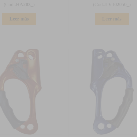
(Cod.:
HA203_
)
(Cod.:
LV102050_
)
Leer más
Leer más