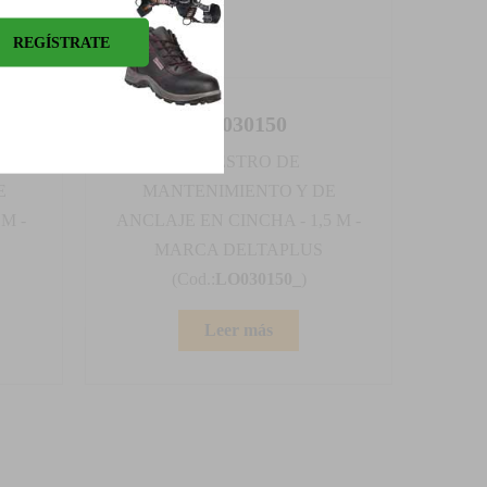
LO030150
CABESTRO DE
E
MANTENIMIENTO Y DE
M -
ANCLAJE EN CINCHA - 1,5 M -
MARCA DELTAPLUS
(Cod.:
LO030150_
)
Leer más