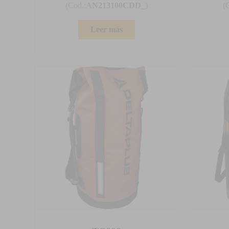
(Cod.:
AN213100CDD_
)
(
Leer más