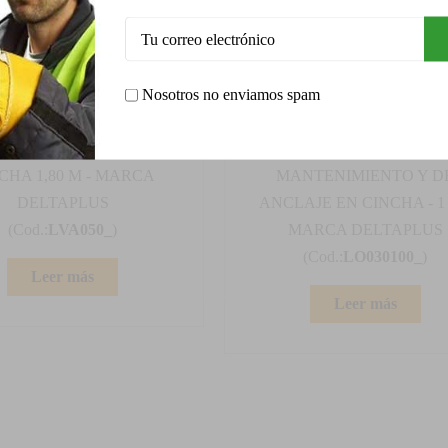
Nosotros no enviamos spam
LVA050
LO030100
STRO DE ANCLAJE EN
CABESTRO DE
CHA 1,80 M - MARCA
MANTENIMIENTO Y D
DELTAPLUS
ANCLAJE EN CINCHA - 1 
(Cod.:
LVA050_
)
MARCA DELTAPLUS
(Cod.:
LO030100_
)
Leer más
Leer más